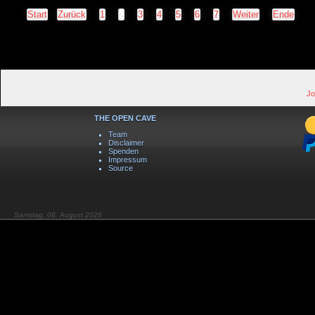
Start
Zurück
1
2
3
4
5
6
7
Weiter
Ende
Jo
THE OPEN CAVE
Team
Disclaimer
Spenden
Impressum
Source
Samstag, 08. August 2026