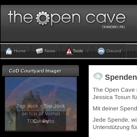
Tools
Home
News
Discord
CoD Courtyard Imager
Spende
The Open Cave is
Jessica Tosun f
Mit deiner Spend
Jede Spende, wie
Unterstützung für