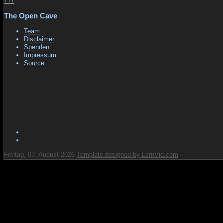
↑↑↑
The Open Cave
Team
Disclaimer
Spenden
Impressum
Source
Freitag, 07. August 2026
Template designed by LernVid.com