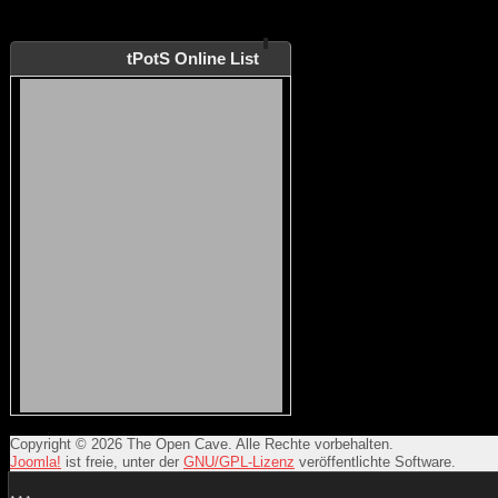
tPotS Online List
Copyright © 2026 The Open Cave. Alle Rechte vorbehalten.
Joomla!
ist freie, unter der
GNU/GPL-Lizenz
veröffentlichte Software.