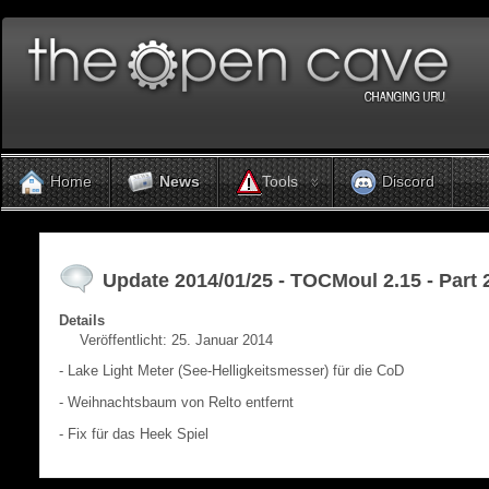
Tools
Home
News
Discord
Update 2014/01/25 - TOCMoul 2.15 - Part 
Details
Veröffentlicht: 25. Januar 2014
- Lake Light Meter (See-Helligkeitsmesser) für die CoD
- Weihnachtsbaum von Relto entfernt
- Fix für das Heek Spiel