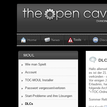
Tools
Home
News
Disc
MOUL
DLC
Wie man Spielt
Hallo allersei
Account
es ist der 2
verkünden - 
TOC-MOUL Installer
Vor einigen J
Erlaubnis, h
Passwort vergessen/verloren
folgende Arch
"<TOC-Ordne
Start-Probleme und ihre Lösungen
Sommer Rel
DLCs