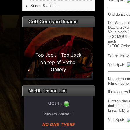
Viel Spaß!
Server Statistics
Und da ist es
CoD Courtyard Imager
Der Winter s
DLC anzukünd
Vor einigen J
TOC-MOUL ang
nach
"<TOC-Ordne
Winter Relto
Viel Spaß!
Nachdem eini
Filmemacher e
MOUL Online List
Ihr könnt es 
Einfach das 
dorthin zu l
Links Tab) un
Viel Spaß!