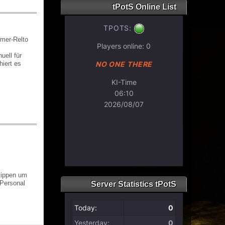
tPotS Online List
mmer-Relto
uell für
iert es
tippen um
(Personal
Server Statistics tPotS