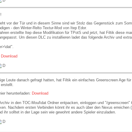
!
teht vor der Tür und in diesem Sinne sind wir Stolz das Gegenstück zum So
igen - den Winter-Relto Textur-Mod von Itep Edor.
ahren erstellte Itep diese Modifikation für TPotS und jetzt, hat Filtik diese man
epasst. Um diesen DLC zu installieren ladet das folgende Archiv und extrah
r>\dat".
:
Download
ge Leute danach gefragt hatten, hat Filtik ein einfaches Greenscreen Age für
rstellt.
hier herunterladen:
Download
Archiv in den TOC-Moul\dat Ordner entpacken, einloggen und "/greenscreen" 
inken. Nachdem ersten Verbinden könnt ihr es auch über den Nexus erreichen 
d ihr solltet in der Lage sein wie gewohnt andere Spieler einzuladen.