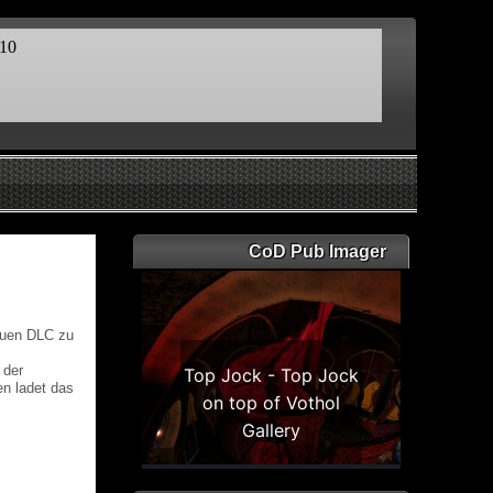
CoD Pub Imager
neuen DLC zu
 der
en ladet das