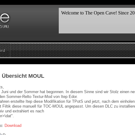
ord
 Übersicht MOUL
ts,
1. Juni und der Sommer hat begonnen. In diesem Sinne sind wir Stolz einen 
den Sommer-Relto Textur-Mod von Itep Edor.
ahren erstellte Itep diese Modifikation für TPotS und jetzt, nach dem einholen
at Filtik diese manuell für TOC-MOUL angepasst. Um diesen DLC zu installier
iv und extrahiert es nach
r>\dat".
to:
Download